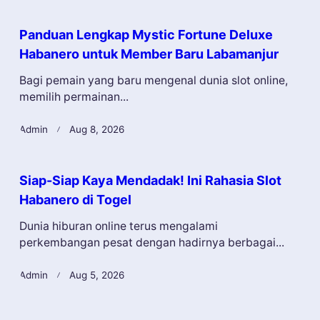
text">Page</span>
Panduan Lengkap Mystic Fortune Deluxe
Habanero untuk Member Baru Labamanjur
Bagi pemain yang baru mengenal dunia slot online,
memilih permainan...
Admin
Aug 8, 2026
Siap-Siap Kaya Mendadak! Ini Rahasia Slot
Habanero di Togel
Dunia hiburan online terus mengalami
perkembangan pesat dengan hadirnya berbagai...
Admin
Aug 5, 2026