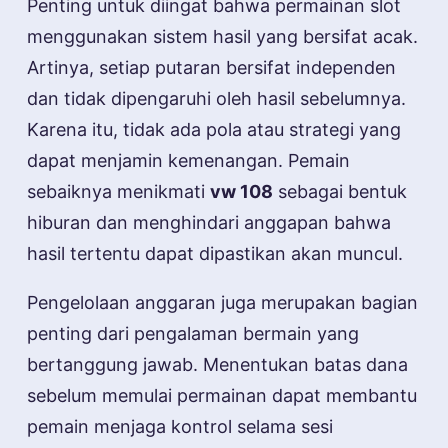
Penting untuk diingat bahwa permainan slot
menggunakan sistem hasil yang bersifat acak.
Artinya, setiap putaran bersifat independen
dan tidak dipengaruhi oleh hasil sebelumnya.
Karena itu, tidak ada pola atau strategi yang
dapat menjamin kemenangan. Pemain
sebaiknya menikmati
vw 108
sebagai bentuk
hiburan dan menghindari anggapan bahwa
hasil tertentu dapat dipastikan akan muncul.
Pengelolaan anggaran juga merupakan bagian
penting dari pengalaman bermain yang
bertanggung jawab. Menentukan batas dana
sebelum memulai permainan dapat membantu
pemain menjaga kontrol selama sesi