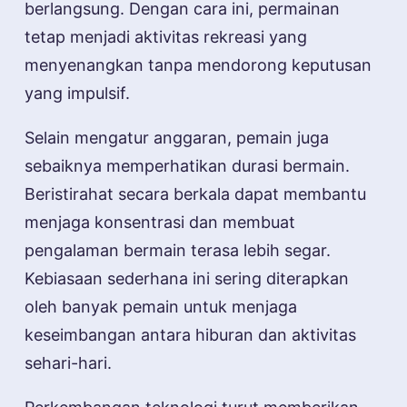
berlangsung. Dengan cara ini, permainan
tetap menjadi aktivitas rekreasi yang
menyenangkan tanpa mendorong keputusan
yang impulsif.
Selain mengatur anggaran, pemain juga
sebaiknya memperhatikan durasi bermain.
Beristirahat secara berkala dapat membantu
menjaga konsentrasi dan membuat
pengalaman bermain terasa lebih segar.
Kebiasaan sederhana ini sering diterapkan
oleh banyak pemain untuk menjaga
keseimbangan antara hiburan dan aktivitas
sehari-hari.