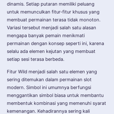
dinamis. Setiap putaran memiliki peluang
untuk memunculkan fitur-fitur khusus yang
membuat permainan terasa tidak monoton.
Variasi tersebut menjadi salah satu alasan
mengapa banyak pemain menikmati
permainan dengan konsep seperti ini, karena
selalu ada elemen kejutan yang membuat
setiap sesi terasa berbeda.
Fitur Wild menjadi salah satu elemen yang
sering ditemukan dalam permainan slot
modern. Simbol ini umumnya berfungsi
menggantikan simbol biasa untuk membantu
membentuk kombinasi yang memenuhi syarat
kemenangan. Kehadirannya sering kali