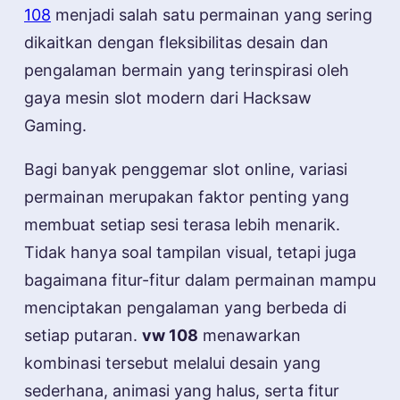
108
menjadi salah satu permainan yang sering
dikaitkan dengan fleksibilitas desain dan
pengalaman bermain yang terinspirasi oleh
gaya mesin slot modern dari Hacksaw
Gaming.
Bagi banyak penggemar slot online, variasi
permainan merupakan faktor penting yang
membuat setiap sesi terasa lebih menarik.
Tidak hanya soal tampilan visual, tetapi juga
bagaimana fitur-fitur dalam permainan mampu
menciptakan pengalaman yang berbeda di
setiap putaran.
vw 108
menawarkan
kombinasi tersebut melalui desain yang
sederhana, animasi yang halus, serta fitur