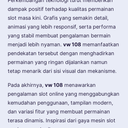
Perkembangan teknologi turut memberikan
dampak positif terhadap kualitas permainan
slot masa kini. Grafis yang semakin detail,
animasi yang lebih responsif, serta performa
yang stabil membuat pengalaman bermain
menjadi lebih nyaman.
vw 108
memanfaatkan
pendekatan tersebut dengan menghadirkan
permainan yang ringan dijalankan namun
tetap menarik dari sisi visual dan mekanisme.
Pada akhirnya,
vw 108
menawarkan
pengalaman slot online yang menggabungkan
kemudahan penggunaan, tampilan modern,
dan variasi fitur yang membuat permainan
terasa dinamis. Inspirasi dari gaya mesin slot