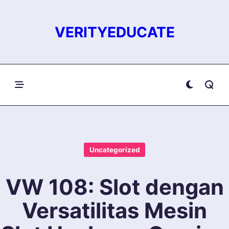
Skip
to
VERITYEDUCATE
content
Uncategorized
VW 108: Slot dengan
Versatilitas Mesin