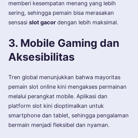
memberi kesempatan menang yang lebih
sering, sehingga pemain bisa merasakan
sensasi
slot gacor
dengan lebih maksimal.
3. Mobile Gaming dan
Aksesibilitas
Tren global menunjukkan bahwa mayoritas
pemain slot online kini mengakses permainan
melalui perangkat mobile. Aplikasi dan
platform slot kini dioptimalkan untuk
smartphone dan tablet, sehingga pengalaman
bermain menjadi fleksibel dan nyaman.