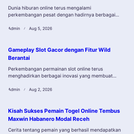
Dunia hiburan online terus mengalami
perkembangan pesat dengan hadirnya berbagai...
Admin
Aug 5, 2026
Gameplay Slot Gacor dengan Fitur Wild
Berantai
Perkembangan permainan slot online terus
menghadirkan berbagai inovasi yang membuat...
Admin
Aug 2, 2026
Kisah Sukses Pemain Togel Online Tembus
Maxwin Habanero Modal Receh
Cerita tentang pemain yang berhasil mendapatkan