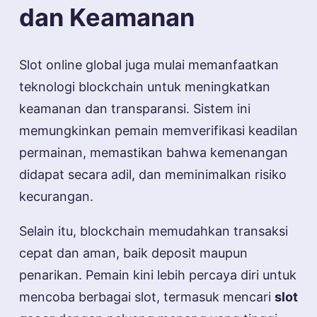
dan Keamanan
Slot online global juga mulai memanfaatkan
teknologi blockchain untuk meningkatkan
keamanan dan transparansi. Sistem ini
memungkinkan pemain memverifikasi keadilan
permainan, memastikan bahwa kemenangan
didapat secara adil, dan meminimalkan risiko
kecurangan.
Selain itu, blockchain memudahkan transaksi
cepat dan aman, baik deposit maupun
penarikan. Pemain kini lebih percaya diri untuk
mencoba berbagai slot, termasuk mencari
slot