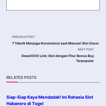
<span
PREVIOUS POST
7 Teknik Menjaga Konsistensi saat Mencari Slot Gacor
class="nav-
NEXT POST
Dewa1000 Link: Slot dengan Fitur Bonus Buy
subtitle
Terpopuler
screen-
RELATED POSTS
reader-
text">Page</span>
Siap-Siap Kaya Mendadak! Ini Rahasia Slot
Habanero di Togel