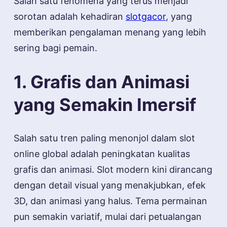
Salah satu fenomena yang terus menjadi
sorotan adalah kehadiran
slotgacor
, yang
memberikan pengalaman menang yang lebih
sering bagi pemain.
1. Grafis dan Animasi
yang Semakin Imersif
Salah satu tren paling menonjol dalam slot
online global adalah peningkatan kualitas
grafis dan animasi. Slot modern kini dirancang
dengan detail visual yang menakjubkan, efek
3D, dan animasi yang halus. Tema permainan
pun semakin variatif, mulai dari petualangan