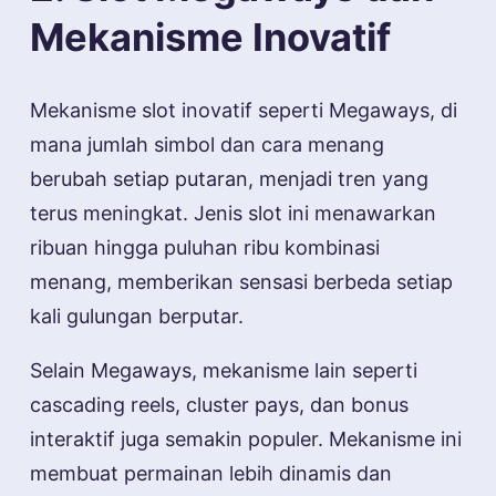
Mekanisme Inovatif
Mekanisme slot inovatif seperti Megaways, di
mana jumlah simbol dan cara menang
berubah setiap putaran, menjadi tren yang
terus meningkat. Jenis slot ini menawarkan
ribuan hingga puluhan ribu kombinasi
menang, memberikan sensasi berbeda setiap
kali gulungan berputar.
Selain Megaways, mekanisme lain seperti
cascading reels, cluster pays, dan bonus
interaktif juga semakin populer. Mekanisme ini
membuat permainan lebih dinamis dan