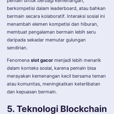
pemain untuk berbagi kemenangan,
berkompetisi dalam leaderboard, atau bahkan
bermain secara kolaboratif. Interaksi sosial ini
menambah elemen kompetisi dan hiburan,
membuat pengalaman bermain lebih seru
daripada sekadar memutar gulungan
sendirian.
Fenomena
slot gacor
menjadi lebih menarik
dalam konteks sosial, karena pemain bisa
merayakan kemenangan kecil bersama teman
atau komunitas, meningkatkan keterlibatan
dan kepuasan bermain.
5. Teknologi Blockchain