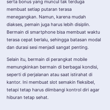
serta bonus yang muncul tak terduga
membuat setiap putaran terasa
menegangkan. Namun, karena mudah
diakses, pemain juga harus lebih disiplin.
Bermain di smartphone bisa membuat waktu
terasa cepat berlalu, sehingga batasan modal
dan durasi sesi menjadi sangat penting.
Selain itu, bermain di perangkat mobile
memungkinkan bermain di berbagai kondisi,
seperti di perjalanan atau saat istirahat di
kantor. Ini membuat slot semakin fleksibel,
tetapi tetap harus diimbangi kontrol diri agar
hiburan tetap sehat.