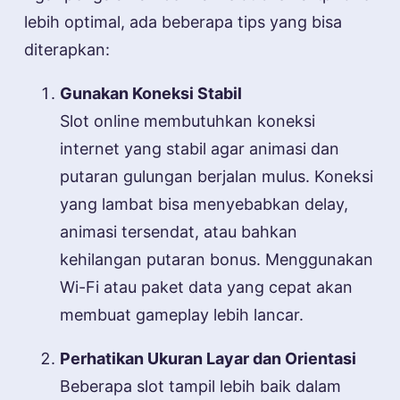
lebih optimal, ada beberapa tips yang bisa
diterapkan:
Gunakan Koneksi Stabil
Slot online membutuhkan koneksi
internet yang stabil agar animasi dan
putaran gulungan berjalan mulus. Koneksi
yang lambat bisa menyebabkan delay,
animasi tersendat, atau bahkan
kehilangan putaran bonus. Menggunakan
Wi-Fi atau paket data yang cepat akan
membuat gameplay lebih lancar.
Perhatikan Ukuran Layar dan Orientasi
Beberapa slot tampil lebih baik dalam