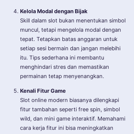
Kelola Modal dengan Bijak
Skill dalam slot bukan menentukan simbol
muncul, tetapi mengelola modal dengan
tepat. Tetapkan batas anggaran untuk
setiap sesi bermain dan jangan melebihi
itu. Tips sederhana ini membantu
menghindari stres dan memastikan
permainan tetap menyenangkan.
Kenali Fitur Game
Slot online modern biasanya dilengkapi
fitur tambahan seperti free spin, simbol
wild, dan mini game interaktif. Memahami
cara kerja fitur ini bisa meningkatkan