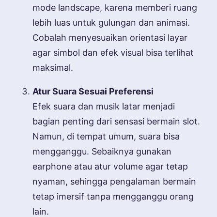
mode landscape, karena memberi ruang
lebih luas untuk gulungan dan animasi.
Cobalah menyesuaikan orientasi layar
agar simbol dan efek visual bisa terlihat
maksimal.
Atur Suara Sesuai Preferensi
Efek suara dan musik latar menjadi
bagian penting dari sensasi bermain slot.
Namun, di tempat umum, suara bisa
mengganggu. Sebaiknya gunakan
earphone atau atur volume agar tetap
nyaman, sehingga pengalaman bermain
tetap imersif tanpa mengganggu orang
lain.