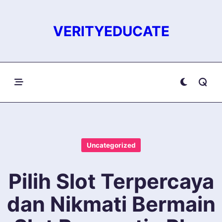
Skip
to
VERITYEDUCATE
content
Uncategorized
Pilih Slot Terpercaya
dan Nikmati Bermain