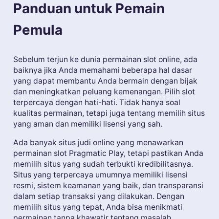
Panduan untuk Pemain
Pemula
Sebelum terjun ke dunia permainan slot online, ada
baiknya jika Anda memahami beberapa hal dasar
yang dapat membantu Anda bermain dengan bijak
dan meningkatkan peluang kemenangan. Pilih slot
terpercaya dengan hati-hati. Tidak hanya soal
kualitas permainan, tetapi juga tentang memilih situs
yang aman dan memiliki lisensi yang sah.
Ada banyak situs judi online yang menawarkan
permainan slot Pragmatic Play, tetapi pastikan Anda
memilih situs yang sudah terbukti kredibilitasnya.
Situs yang terpercaya umumnya memiliki lisensi
resmi, sistem keamanan yang baik, dan transparansi
dalam setiap transaksi yang dilakukan. Dengan
memilih situs yang tepat, Anda bisa menikmati
permainan tanpa khawatir tentang masalah