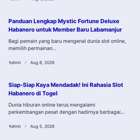
Panduan Lengkap Mystic Fortune Deluxe
Habanero untuk Member Baru Labamanjur
Bagi pemain yang baru mengenal dunia slot online,
memilih permainan...
Admin
Aug 8, 2026
Siap-Siap Kaya Mendadak! Ini Rahasia Slot
Habanero di Togel
Dunia hiburan online terus mengalami
perkembangan pesat dengan hadirnya berbagai...
Admin
Aug 5, 2026