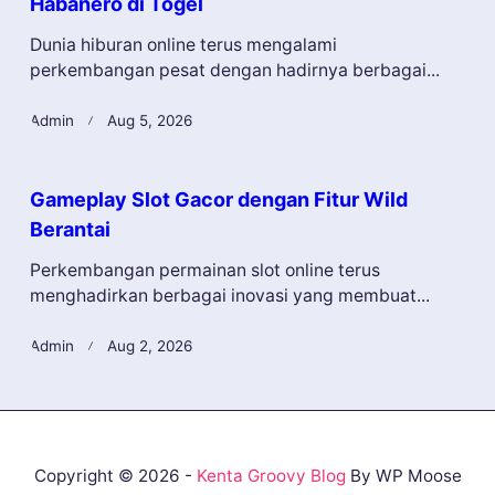
Habanero di Togel
Dunia hiburan online terus mengalami
perkembangan pesat dengan hadirnya berbagai...
Admin
Aug 5, 2026
Gameplay Slot Gacor dengan Fitur Wild
Berantai
Perkembangan permainan slot online terus
menghadirkan berbagai inovasi yang membuat...
Admin
Aug 2, 2026
Copyright © 2026 -
Kenta Groovy Blog
By WP Moose