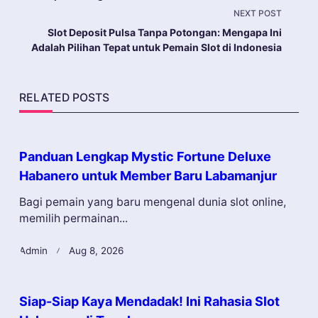
NEXT POST
subtitle
Slot Deposit Pulsa Tanpa Potongan: Mengapa Ini
Adalah Pilihan Tepat untuk Pemain Slot di Indonesia
screen-
reader-
RELATED POSTS
text">Page</span>
Panduan Lengkap Mystic Fortune Deluxe
Habanero untuk Member Baru Labamanjur
Bagi pemain yang baru mengenal dunia slot online,
memilih permainan...
Admin
Aug 8, 2026
Siap-Siap Kaya Mendadak! Ini Rahasia Slot