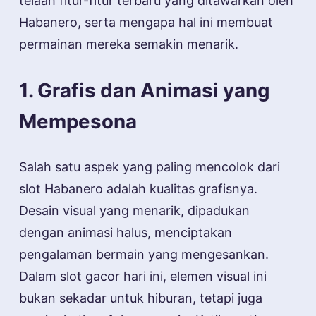
telaah fitur-fitur terbaru yang ditawarkan oleh
Habanero, serta mengapa hal ini membuat
permainan mereka semakin menarik.
1.
Grafis dan Animasi yang
Mempesona
Salah satu aspek yang paling mencolok dari
slot Habanero adalah kualitas grafisnya.
Desain visual yang menarik, dipadukan
dengan animasi halus, menciptakan
pengalaman bermain yang mengesankan.
Dalam slot gacor hari ini, elemen visual ini
bukan sekadar untuk hiburan, tetapi juga