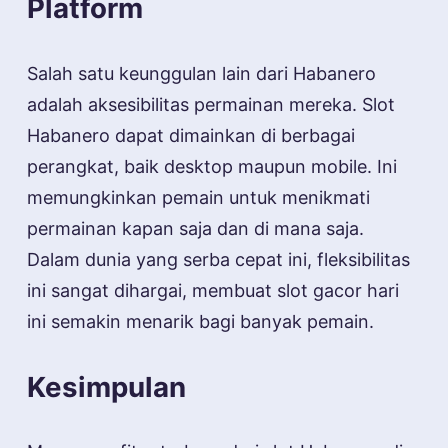
Platform
Salah satu keunggulan lain dari Habanero
adalah aksesibilitas permainan mereka. Slot
Habanero dapat dimainkan di berbagai
perangkat, baik desktop maupun mobile. Ini
memungkinkan pemain untuk menikmati
permainan kapan saja dan di mana saja.
Dalam dunia yang serba cepat ini, fleksibilitas
ini sangat dihargai, membuat slot gacor hari
ini semakin menarik bagi banyak pemain.
Kesimpulan