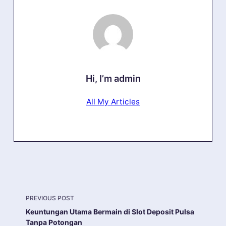
Hi, I’m
admin
All My Articles
<span
PREVIOUS POST
Keuntungan Utama Bermain di Slot Deposit Pulsa
class="nav-
Tanpa Potongan