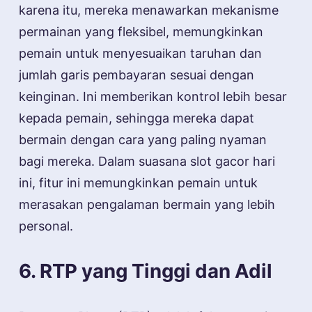
karena itu, mereka menawarkan mekanisme
permainan yang fleksibel, memungkinkan
pemain untuk menyesuaikan taruhan dan
jumlah garis pembayaran sesuai dengan
keinginan. Ini memberikan kontrol lebih besar
kepada pemain, sehingga mereka dapat
bermain dengan cara yang paling nyaman
bagi mereka. Dalam suasana slot gacor hari
ini, fitur ini memungkinkan pemain untuk
merasakan pengalaman bermain yang lebih
personal.
6.
RTP yang Tinggi dan Adil