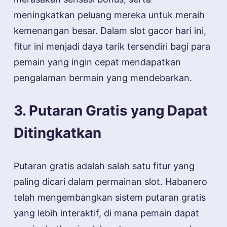
meningkatkan peluang mereka untuk meraih
kemenangan besar. Dalam slot gacor hari ini,
fitur ini menjadi daya tarik tersendiri bagi para
pemain yang ingin cepat mendapatkan
pengalaman bermain yang mendebarkan.
3.
Putaran Gratis yang Dapat
Ditingkatkan
Putaran gratis adalah salah satu fitur yang
paling dicari dalam permainan slot. Habanero
telah mengembangkan sistem putaran gratis
yang lebih interaktif, di mana pemain dapat