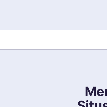
Skip
to
content
Men
Situ