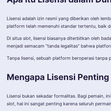
Lisensi adalah izin resmi yang diberikan oleh le
platform telah memenuhi standar tertentu, baik 
Di
situs slot
, lisensi biasanya diterbitkan oleh ba
menjadi semacam “tanda legalitas” bahwa platfor
Tanpa lisensi, sebuah platform beroperasi tanpa
Mengapa Lisensi Penting
Lisensi bukan sekadar formalitas. Bagi pemain, i
slot
, hal ini sangat penting karena seluruh per