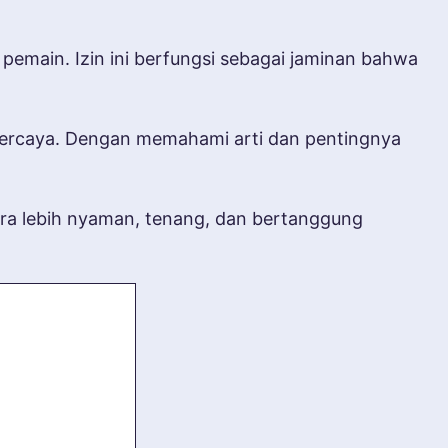
k pemain. Izin ini berfungsi sebagai jaminan bahwa
percaya. Dengan memahami arti dan pentingnya
ra lebih nyaman, tenang, dan bertanggung