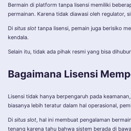
Bermain di platform tanpa lisensi memiliki bebera
permainan. Karena tidak diawasi oleh regulator, si
Di
situs slot
tanpa lisensi, pemain juga berisiko m
kendala.
Selain itu, tidak ada pihak resmi yang bisa dihubun
Bagaimana Lisensi Memp
Lisensi tidak hanya berpengaruh pada keamanan, t
biasanya lebih teratur dalam hal operasional, p
Di
situs slot
, hal ini membuat pengalaman bermain
tenang karena tahu bahwa sistem berada di baw