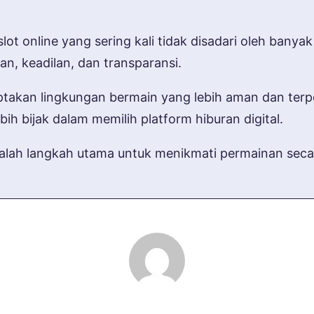
lot online yang sering kali tidak disadari oleh banya
, keadilan, dan transparansi.
ptakan lingkungan bermain yang lebih aman dan ter
ih bijak dalam memilih platform hiburan digital.
alah langkah utama untuk menikmati permainan seca