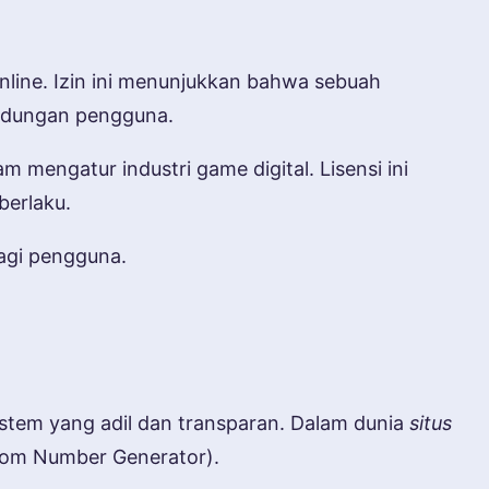
online. Izin ini menunjukkan bahwa sebuah
indungan pengguna.
m mengatur industri game digital. Lisensi ini
berlaku.
bagi pengguna.
istem yang adil dan transparan. Dalam dunia
situs
ndom Number Generator).