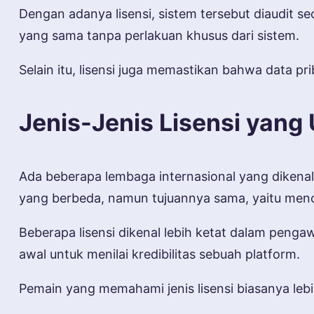
Dengan adanya lisensi, sistem tersebut diaudit se
yang sama tanpa perlakuan khusus dari sistem.
Selain itu, lisensi juga memastikan bahwa data p
Jenis-Jenis Lisensi yan
Ada beberapa lembaga internasional yang dikenal
yang berbeda, namun tujuannya sama, yaitu men
Beberapa lisensi dikenal lebih ketat dalam pengaw
awal untuk menilai kredibilitas sebuah platform.
Pemain yang memahami jenis lisensi biasanya leb