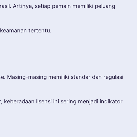
asil. Artinya, setiap pemain memiliki peluang
r keamanan tertentu.
e. Masing-masing memiliki standar dan regulasi
t
, keberadaan lisensi ini sering menjadi indikator