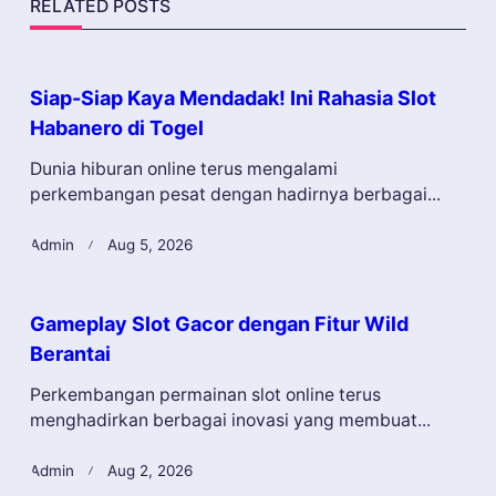
RELATED POSTS
reader-
text">Page</span>
Siap-Siap Kaya Mendadak! Ini Rahasia Slot
Habanero di Togel
Dunia hiburan online terus mengalami
perkembangan pesat dengan hadirnya berbagai...
Admin
Aug 5, 2026
Gameplay Slot Gacor dengan Fitur Wild
Berantai
Perkembangan permainan slot online terus
menghadirkan berbagai inovasi yang membuat...
Admin
Aug 2, 2026