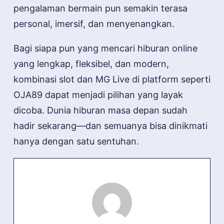
pengalaman bermain pun semakin terasa
personal, imersif, dan menyenangkan.
Bagi siapa pun yang mencari hiburan online
yang lengkap, fleksibel, dan modern,
kombinasi slot dan MG Live di platform seperti
OJA89 dapat menjadi pilihan yang layak
dicoba. Dunia hiburan masa depan sudah
hadir sekarang—dan semuanya bisa dinikmati
hanya dengan satu sentuhan.