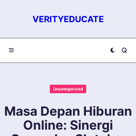
Skip
to
VERITYEDUCATE
content
Uncategorized
Masa Depan Hiburan
Online: Sinergi