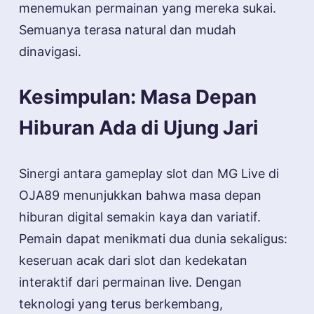
menemukan permainan yang mereka sukai.
Semuanya terasa natural dan mudah
dinavigasi.
Kesimpulan: Masa Depan
Hiburan Ada di Ujung Jari
Sinergi antara gameplay slot dan MG Live di
OJA89 menunjukkan bahwa masa depan
hiburan digital semakin kaya dan variatif.
Pemain dapat menikmati dua dunia sekaligus:
keseruan acak dari slot dan kedekatan
interaktif dari permainan live. Dengan
teknologi yang terus berkembang,