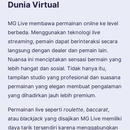
Dunia Virtual
MG Live membawa permainan online ke level
berbeda. Menggunakan teknologi
live
streaming
, pemain dapat berinteraksi secara
langsung dengan dealer dan pemain lain.
Nuansa ini menciptakan sensasi bermain yang
lebih hangat dan sosial. Tidak hanya itu,
tampilan studio yang profesional dan suasana
permainan yang elegan membuat pengalaman
yang dihadirkan jauh lebih premium.
Permainan live seperti
roulette
,
baccarat
,
atau
blackjack
yang disajikan MG Live memiliki
daya tarik tersendiri karena menggabungkan