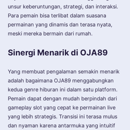
unsur keberuntungan, strategi, dan interaksi.
Para pemain bisa terlibat dalam suasana
permainan yang dinamis dan terasa nyata,
meski mereka bermain dari rumah.
Sinergi Menarik di OJA89
Yang membuat pengalaman semakin menarik
adalah bagaimana OJA89 menggabungkan
kedua genre hiburan ini dalam satu platform.
Pemain dapat dengan mudah berpindah dari
gameplay slot yang cepat ke permainan live
yang lebih strategis. Transisi ini terasa mulus
dan nyaman karena antarmuka yang intuitif