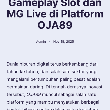
Gameplay Slot dan
MG Live di Platform
OJA89
Admin
Nov 15, 2025
Dunia hiburan digital terus berkembang dari
tahun ke tahun, dan salah satu sektor yang
mengalami pertumbuhan paling pesat adalah
permainan daring. Di tengah derasnya inovasi
tersebut,
OJA89
muncul sebagai salah satu
platform yang mampu menyatukan berbagai
bentuk hiburan online dalam satu ekosistem