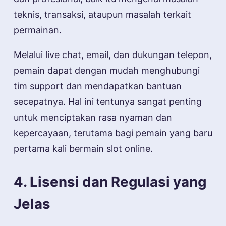
teknis, transaksi, ataupun masalah terkait
permainan.
Melalui live chat, email, dan dukungan telepon,
pemain dapat dengan mudah menghubungi
tim support dan mendapatkan bantuan
secepatnya. Hal ini tentunya sangat penting
untuk menciptakan rasa nyaman dan
kepercayaan, terutama bagi pemain yang baru
pertama kali bermain slot online.
4.
Lisensi dan Regulasi yang
Jelas