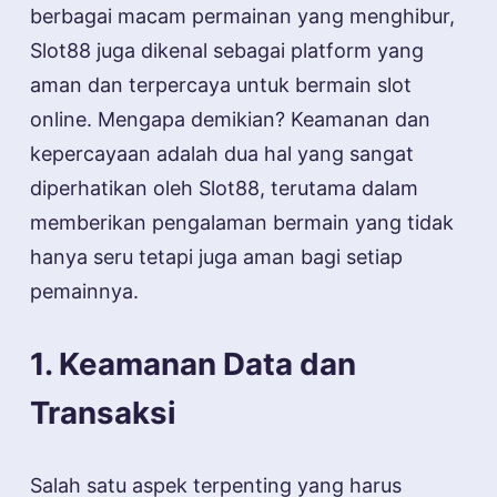
berbagai macam permainan yang menghibur,
Slot88 juga dikenal sebagai platform yang
aman dan terpercaya untuk bermain slot
online. Mengapa demikian? Keamanan dan
kepercayaan adalah dua hal yang sangat
diperhatikan oleh Slot88, terutama dalam
memberikan pengalaman bermain yang tidak
hanya seru tetapi juga aman bagi setiap
pemainnya.
1.
Keamanan Data dan
Transaksi
Salah satu aspek terpenting yang harus