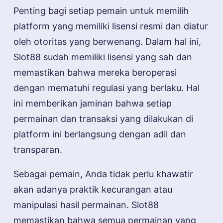
Penting bagi setiap pemain untuk memilih
platform yang memiliki lisensi resmi dan diatur
oleh otoritas yang berwenang. Dalam hal ini,
Slot88 sudah memiliki lisensi yang sah dan
memastikan bahwa mereka beroperasi
dengan mematuhi regulasi yang berlaku. Hal
ini memberikan jaminan bahwa setiap
permainan dan transaksi yang dilakukan di
platform ini berlangsung dengan adil dan
transparan.
Sebagai pemain, Anda tidak perlu khawatir
akan adanya praktik kecurangan atau
manipulasi hasil permainan. Slot88
memastikan bahwa semua permainan yang