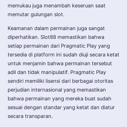
memukau juga menambah keseruan saat
memutar gulungan slot.
Keamanan dalam permainan juga sangat
diperhatikan. Slot88 memastikan bahwa
setiap permainan dari Pragmatic Play yang
tersedia di platform ini sudah diuji secara ketat
untuk menjamin bahwa permainan tersebut
adil dan tidak manipulatif. Pragmatic Play
sendiri memiliki lisensi dari berbagai otoritas
perjudian internasional yang memastikan
bahwa permainan yang mereka buat sudah
sesuai dengan standar yang ketat dan diatur
secara transparan.