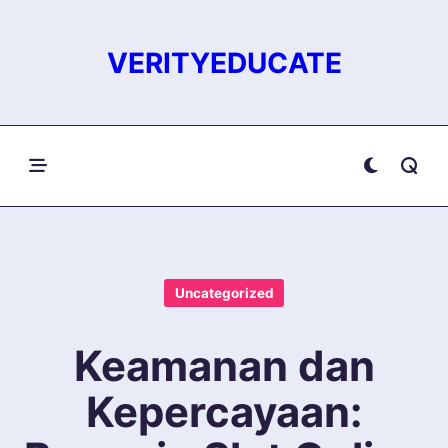
Skip
to
VERITYEDUCATE
content
Uncategorized
Keamanan dan
Kepercayaan: