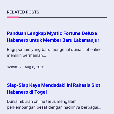
reader-
RELATED POSTS
text">Page</span>
Panduan Lengkap Mystic Fortune Deluxe
Habanero untuk Member Baru Labamanjur
Bagi pemain yang baru mengenal dunia slot online,
memilih permainan...
Admin
Aug 8, 2026
Siap-Siap Kaya Mendadak! Ini Rahasia Slot
Habanero di Togel
Dunia hiburan online terus mengalami
perkembangan pesat dengan hadirnya berbagai...