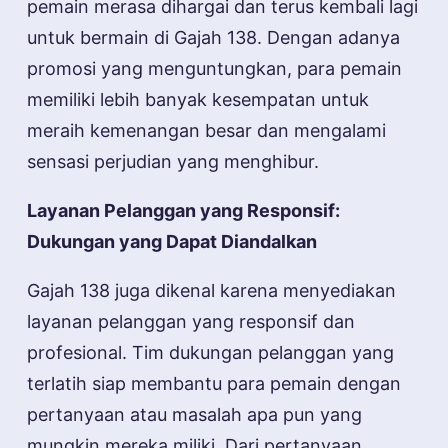
pemain merasa dihargai dan terus kembali lagi
untuk bermain di Gajah 138. Dengan adanya
promosi yang menguntungkan, para pemain
memiliki lebih banyak kesempatan untuk
meraih kemenangan besar dan mengalami
sensasi perjudian yang menghibur.
Layanan Pelanggan yang Responsif:
Dukungan yang Dapat Diandalkan
Gajah 138 juga dikenal karena menyediakan
layanan pelanggan yang responsif dan
profesional. Tim dukungan pelanggan yang
terlatih siap membantu para pemain dengan
pertanyaan atau masalah apa pun yang
mungkin mereka miliki. Dari pertanyaan