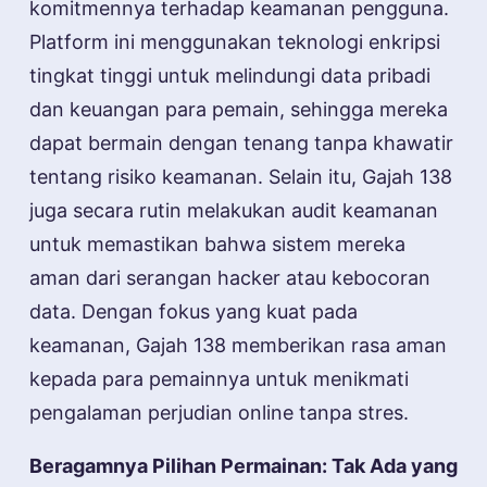
komitmennya terhadap keamanan pengguna.
Platform ini menggunakan teknologi enkripsi
tingkat tinggi untuk melindungi data pribadi
dan keuangan para pemain, sehingga mereka
dapat bermain dengan tenang tanpa khawatir
tentang risiko keamanan. Selain itu, Gajah 138
juga secara rutin melakukan audit keamanan
untuk memastikan bahwa sistem mereka
aman dari serangan hacker atau kebocoran
data. Dengan fokus yang kuat pada
keamanan, Gajah 138 memberikan rasa aman
kepada para pemainnya untuk menikmati
pengalaman perjudian online tanpa stres.
Beragamnya Pilihan Permainan: Tak Ada yang