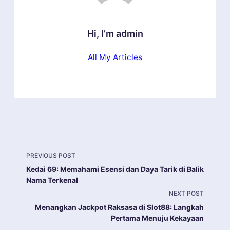
Hi, I’m
admin
All My Articles
<span
PREVIOUS POST
Kedai 69: Memahami Esensi dan Daya Tarik di Balik
class="nav-
Nama Terkenal
NEXT POST
subtitle
Menangkan Jackpot Raksasa di Slot88: Langkah
Pertama Menuju Kekayaan
screen-