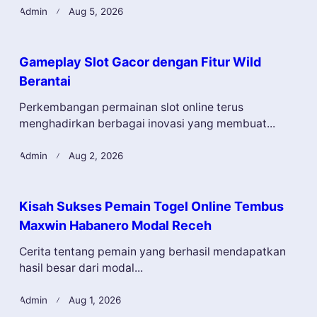
Admin
Aug 5, 2026
Gameplay Slot Gacor dengan Fitur Wild
Berantai
Perkembangan permainan slot online terus
menghadirkan berbagai inovasi yang membuat...
Admin
Aug 2, 2026
Kisah Sukses Pemain Togel Online Tembus
Maxwin Habanero Modal Receh
Cerita tentang pemain yang berhasil mendapatkan
hasil besar dari modal...
Admin
Aug 1, 2026