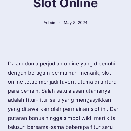
Slot Online
Admin
May 8, 2024
Dalam dunia perjudian online yang dipenuhi
dengan beragam permainan menarik, slot
online tetap menjadi favorit utama di antara
para pemain. Salah satu alasan utamanya
adalah fitur-fitur seru yang mengasyikkan
yang ditawarkan oleh permainan slot ini. Dari
putaran bonus hingga simbol wild, mari kita
telusuri bersama-sama beberapa fitur seru