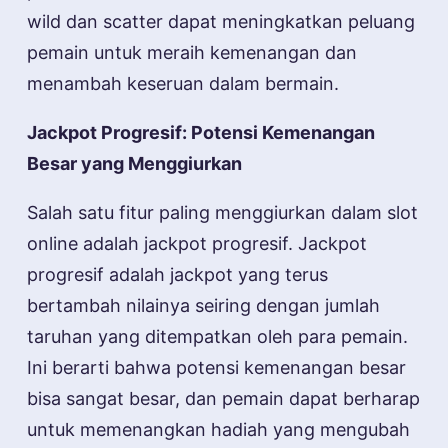
wild dan scatter dapat meningkatkan peluang
pemain untuk meraih kemenangan dan
menambah keseruan dalam bermain.
Jackpot Progresif: Potensi Kemenangan
Besar yang Menggiurkan
Salah satu fitur paling menggiurkan dalam slot
online adalah jackpot progresif. Jackpot
progresif adalah jackpot yang terus
bertambah nilainya seiring dengan jumlah
taruhan yang ditempatkan oleh para pemain.
Ini berarti bahwa potensi kemenangan besar
bisa sangat besar, dan pemain dapat berharap
untuk memenangkan hadiah yang mengubah