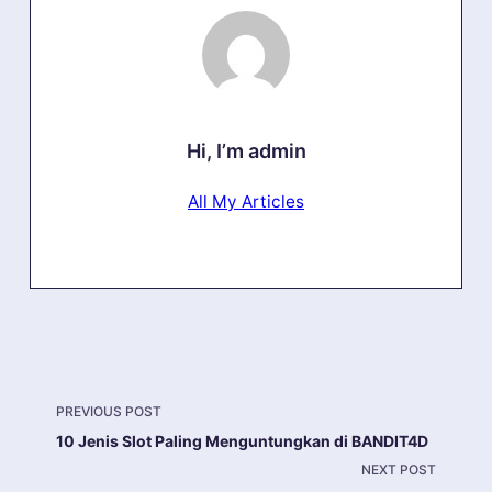
Hi, I’m
admin
All My Articles
<span
PREVIOUS POST
10 Jenis Slot Paling Menguntungkan di BANDIT4D
class="nav-
NEXT POST