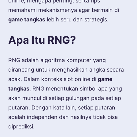
online, mengapa penting, serta tips
memahami mekanismenya agar bermain di
game tangkas
lebih seru dan strategis.
Apa Itu RNG?
RNG adalah algoritma komputer yang
dirancang untuk menghasilkan angka secara
acak. Dalam konteks slot online di
game
tangkas
, RNG menentukan simbol apa yang
akan muncul di setiap gulungan pada setiap
putaran. Dengan kata lain, setiap putaran
adalah independen dan hasilnya tidak bisa
diprediksi.