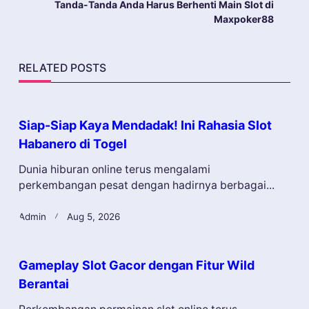
Tanda-Tanda Anda Harus Berhenti Main Slot di
subtitle
Maxpoker88
screen-
RELATED POSTS
reader-
text">Page</span>
Siap-Siap Kaya Mendadak! Ini Rahasia Slot
Habanero di Togel
Dunia hiburan online terus mengalami
perkembangan pesat dengan hadirnya berbagai...
Admin
Aug 5, 2026
Gameplay Slot Gacor dengan Fitur Wild
Berantai