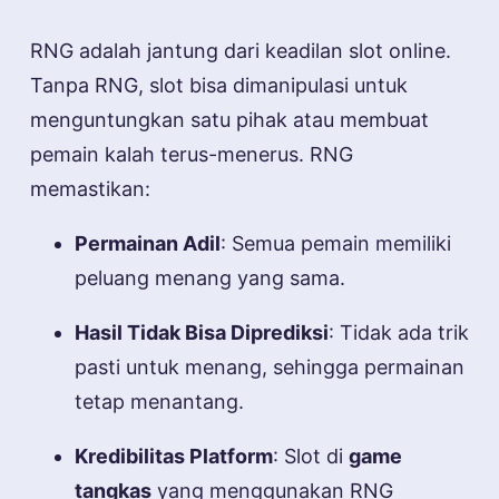
RNG adalah jantung dari keadilan slot online.
Tanpa RNG, slot bisa dimanipulasi untuk
menguntungkan satu pihak atau membuat
pemain kalah terus-menerus. RNG
memastikan:
Permainan Adil
: Semua pemain memiliki
peluang menang yang sama.
Hasil Tidak Bisa Diprediksi
: Tidak ada trik
pasti untuk menang, sehingga permainan
tetap menantang.
Kredibilitas Platform
: Slot di
game
tangkas
yang menggunakan RNG