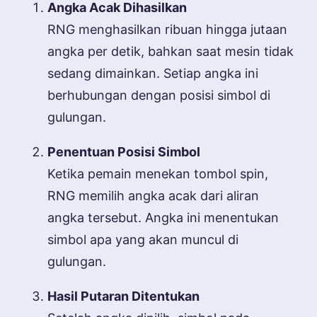
Angka Acak Dihasilkan
RNG menghasilkan ribuan hingga jutaan
angka per detik, bahkan saat mesin tidak
sedang dimainkan. Setiap angka ini
berhubungan dengan posisi simbol di
gulungan.
Penentuan Posisi Simbol
Ketika pemain menekan tombol spin,
RNG memilih angka acak dari aliran
angka tersebut. Angka ini menentukan
simbol apa yang akan muncul di
gulungan.
Hasil Putaran Ditentukan